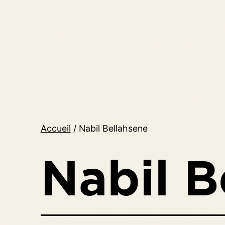
Aller
au
contenu
MAGBALL
Accueil
/ Nabil Bellahsene
Nabil B