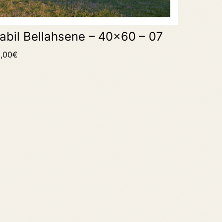
abil Bellahsene – 40×60 – 07
,00
€