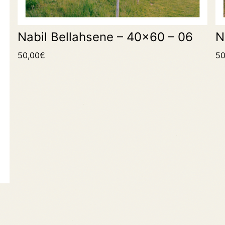
Nabil Bellahsene – 40×60 – 06
N
50,00
€
50